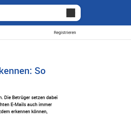
Registrieren
rkennen: So
n. Die Betrüger setzen dabei
chten E-Mails auch immer
otzdem erkennen können,